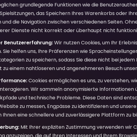
glichen grundlegende Funktionen wie die Benutzerauthenti
 Spielsitzungen, das Speichern Ihres Warenkorbs oder Ih
n und die Navigation zwischen verschiedenen Seiten. Ohn
erer Dienste nicht korrekt oder überhaupt nicht funktion
r Benutzererfahrung:
Wir nutzen Cookies, um Ihr Erlebnis
. Sie helfen uns, Ihre Präferenzen wie Spracheinstellung
ategorien zu speichern, sodass Sie diese nicht bei jede
rt zu einem nahtloseren und angenehmeren Besuch unser
rformance:
Cookies ermöglichen es uns, zu verstehen, w
interagieren. Wir sammeln anonymisierte Informationen 
ickpfade und technische Probleme. Diese Daten sind ents
Website zu messen, Engpässe zu identifizieren und unsere 
 Ihnen eine schnellere und zuverlässigere Plattform zu bi
erbung:
Mit Ihrer expliziten Zustimmung verwenden wir C
g anzuzeigen, die auf Ihren Interessen und Ihrem Browsin