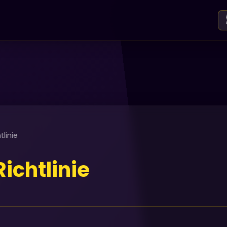
linie
ichtlinie