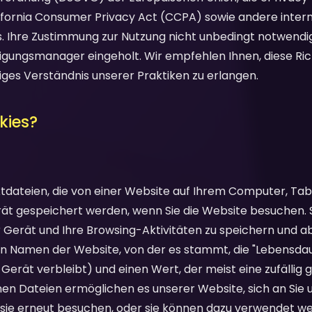
lifornia Consumer Privacy Act (CCPA) sowie andere inter
 Ihre Zustimmung zur Nutzung nicht unbedingt notwendig
igungsmanager eingeholt. Wir empfehlen Ihnen, diese Richt
diges Verständnis unserer Praktiken zu erlangen.
kies?
extdateien, die von einer Website auf Ihrem Computer, Ta
t gespeichert werden, wenn Sie die Website besuchen. S
 Gerät und Ihre Browsing-Aktivitäten zu speichern und ab
en Namen der Website, von der es stammt, die "Lebensdau
 Gerät verbleibt) und einen Wert, der meist eine zufällig 
nen Dateien ermöglichen es unserer Website, sich an Sie 
e sie erneut besuchen, oder sie können dazu verwendet we