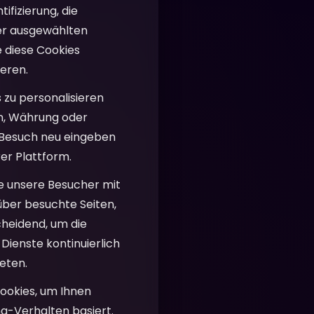
fizierung, die
rer ausgewählten
e diese Cookies
ieren.
 zu personalisieren
en, Währung oder
m Besuch neu eingeben
er Plattform.
ie unsere Besucher mit
über besuchte Seiten,
cheidend, um die
Dienste kontinuierlich
eten.
ookies, um Ihnen
g-Verhalten basiert.