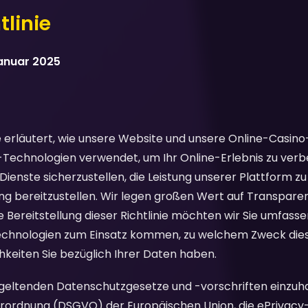
linie
Januar 2025
e erläutert, wie unsere Website und unsere Online-Casin
-Technologien verwendet, um Ihr Online-Erlebnis zu verbe
 Dienste sicherzustellen, die Leistung unserer Plattform z
ng bereitzustellen. Wir legen großen Wert auf Transparen
e Bereitstellung dieser Richtlinie möchten wir Sie umfass
echnologien zum Einsatz kommen, zu welchem Zweck dies
keiten Sie bezüglich Ihrer Daten haben.
e geltenden Datenschutzgesetze und -vorschriften einzuh
rdnung (DSGVO) der Europäischen Union, die ePrivacy-R