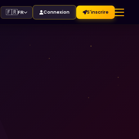
🇫🇷
Connexion
S'inscrire
FR