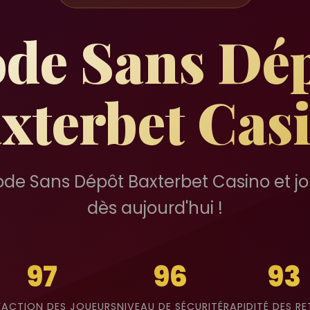
de Sans Dé
xterbet Cas
de Sans Dépôt Baxterbet Casino et 
dès aujourd'hui !
97
96
93
FACTION DES JOUEURS
NIVEAU DE SÉCURITÉ
RAPIDITÉ DES RE