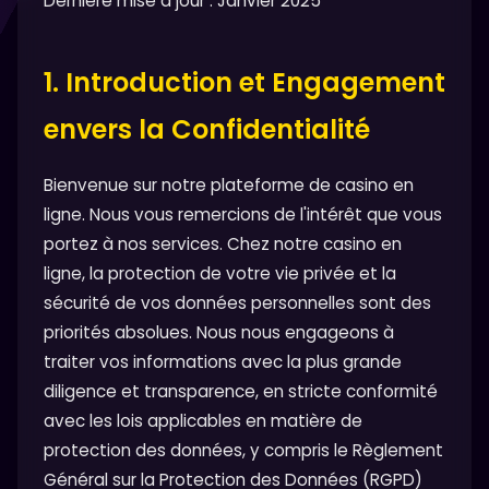
Dernière mise à jour : Janvier 2025
1. Introduction et Engagement
envers la Confidentialité
Bienvenue sur notre plateforme de casino en
ligne. Nous vous remercions de l'intérêt que vous
portez à nos services. Chez notre casino en
ligne, la protection de votre vie privée et la
sécurité de vos données personnelles sont des
priorités absolues. Nous nous engageons à
traiter vos informations avec la plus grande
diligence et transparence, en stricte conformité
avec les lois applicables en matière de
protection des données, y compris le Règlement
Général sur la Protection des Données (RGPD)