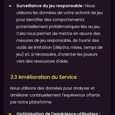
Surveillance du jeu responsable :
Nous
utilisons les données de votre activité de jeu
pour identifier des comportements
potentiellement problématiques liés au jeu.
Cela nous permet de mettre en œuvre des
mesures de jeu responsable, de fournir des
outils de limitation (dépôts, mises, temps de
jeu) et, si nécessaire, d'orienter les joueurs
vers des ressources d'aide.
3.3 Amélioration du Service
Nous utilisons des données pour analyser et
améliorer continuellement l'expérience offerte
par notre plateforme.
Optimisation de l'expérience utilisateur :