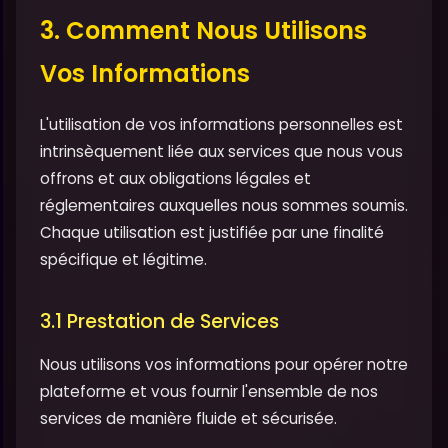
3. Comment Nous Utilisons
Vos Informations
L'utilisation de vos informations personnelles est
intrinsèquement liée aux services que nous vous
offrons et aux obligations légales et
réglementaires auxquelles nous sommes soumis.
Chaque utilisation est justifiée par une finalité
spécifique et légitime.
3.1 Prestation de Services
Nous utilisons vos informations pour opérer notre
plateforme et vous fournir l'ensemble de nos
services de manière fluide et sécurisée.