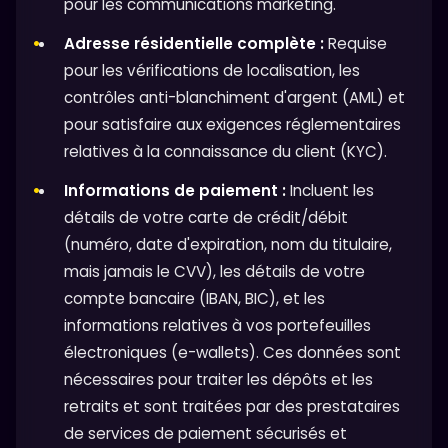
pour les communications marketing.
Adresse résidentielle complète :
Requise
pour les vérifications de localisation, les
contrôles anti-blanchiment d'argent (AML) et
pour satisfaire aux exigences réglementaires
relatives à la connaissance du client (KYC).
Informations de paiement :
Incluent les
détails de votre carte de crédit/débit
(numéro, date d'expiration, nom du titulaire,
mais jamais le CVV), les détails de votre
compte bancaire (IBAN, BIC), et les
informations relatives à vos portefeuilles
électroniques (e-wallets). Ces données sont
nécessaires pour traiter les dépôts et les
retraits et sont traitées par des prestataires
de services de paiement sécurisés et