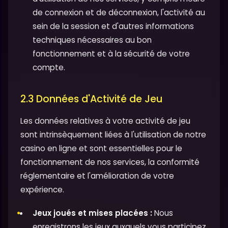
de connexion et de déconnexion, l'activité au
sein de la session et d'autres informations
techniques nécessaires au bon
fonctionnement et à la sécurité de votre
compte.
2.3 Données d'Activité de Jeu
Les données relatives à votre activité de jeu
sont intrinsèquement liées à l'utilisation de notre
casino en ligne et sont essentielles pour le
fonctionnement de nos services, la conformité
réglementaire et l'amélioration de votre
expérience.
Jeux joués et mises placées :
Nous
enregistrons les jeux auxquels vous participez,