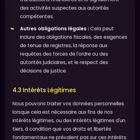
des activités suspectes aux autorités
compétentes.
Autres obligations légales :
Cela peut
inclure des obligations fiscales, des exigences
de tenue de registres, la réponse aux
requêtes des forces de l'ordre ou des
autorités judiciaires, et le respect des
décisions de justice.
4.3 Intérêts Légitimes
Nous pouvons traiter vos données personnelles
lorsque cela est nécessaire aux fins de nos
intérêts légitimes, ou des intérêts légitimes d'un
tiers, à condition que vos droits et libertés
fondamentaux ne prévalent pas sur ces intérêts.