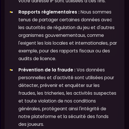
votre adresse IP sont utilisées à ces fins.
Rapports réglementaires :
Nous sommes
tenus de partager certaines données avec
les autorités de régulation du jeu et d'autres
organismes gouvernementaux, comme
l'exigent les lois locales et internationales, par
exemple, pour des rapports fiscaux ou des
audits de licence.
Prévention de la fraude :
Vos données
personnelles et d'activité sont utilisées pour
détecter, prévenir et enquêter sur les
fraudes, les tricheries, les activités suspectes
et toute violation de nos conditions
générales, protégeant ainsi l'intégrité de
notre plateforme et la sécurité des fonds
des joueurs.