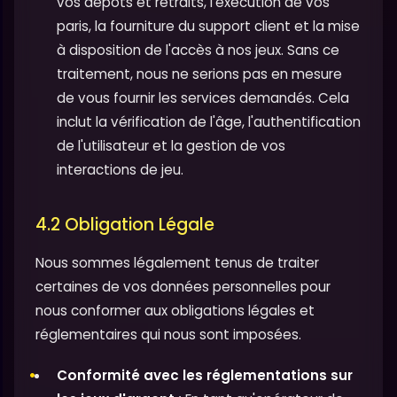
vos dépôts et retraits, l'exécution de vos
paris, la fourniture du support client et la mise
à disposition de l'accès à nos jeux. Sans ce
traitement, nous ne serions pas en mesure
de vous fournir les services demandés. Cela
inclut la vérification de l'âge, l'authentification
de l'utilisateur et la gestion de vos
interactions de jeu.
4.2 Obligation Légale
Nous sommes légalement tenus de traiter
certaines de vos données personnelles pour
nous conformer aux obligations légales et
réglementaires qui nous sont imposées.
Conformité avec les réglementations sur