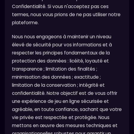
Confidentialité. Si vous n'acceptez pas ces
termes, nous vous prions de ne pas utiliser notre
plateforme.
Nous nous engageons à maintenir un niveau
élevé de sécurité pour vos informations et à
respecter les principes fondamentaux de la
protection des données : licéité, loyauté et
transparence ; limitation des finalités ;
minimisation des données ; exactitude ;
limitation de la conservation ; intégrité et
confidentialité. Notre objectif est de vous offrir
une expérience de jeu en ligne sécurisée et
agréable, en toute confiance, sachant que votre
vie privée est respectée et protégée. Nous
mettons en œuvre des mesures techniques et
organisationnelles robustes pour garantir un