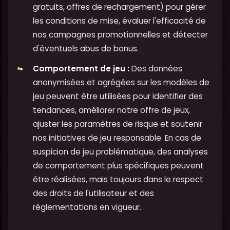
gratuits, offres de rechargement) pour gérer
les conditions de mise, évaluer l'efficacité de
nos campagnes promotionnelles et détecter
d'éventuels abus de bonus.
Comportement de jeu :
Des données
anonymisées et agrégées sur les modèles de
jeu peuvent être utilisées pour identifier des
tendances, améliorer notre offre de jeux,
ajuster les paramètres de risque et soutenir
nos initiatives de jeu responsable. En cas de
suspicion de jeu problématique, des analyses
de comportement plus spécifiques peuvent
être réalisées, mais toujours dans le respect
des droits de l'utilisateur et des
réglementations en vigueur.