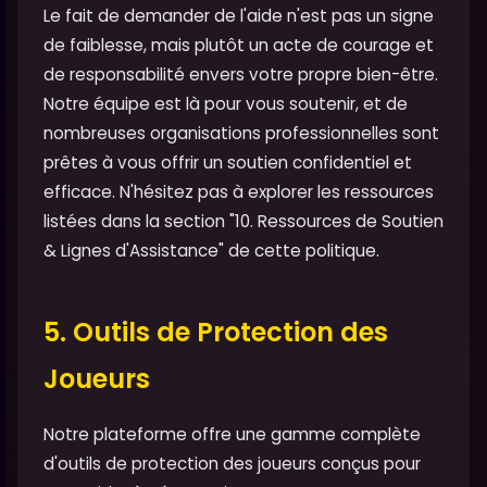
Le fait de demander de l'aide n'est pas un signe
de faiblesse, mais plutôt un acte de courage et
de responsabilité envers votre propre bien-être.
Notre équipe est là pour vous soutenir, et de
nombreuses organisations professionnelles sont
prêtes à vous offrir un soutien confidentiel et
efficace. N'hésitez pas à explorer les ressources
listées dans la section "10. Ressources de Soutien
& Lignes d'Assistance" de cette politique.
5. Outils de Protection des
Joueurs
Notre plateforme offre une gamme complète
d'outils de protection des joueurs conçus pour