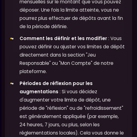
mensuelles sur le montant que vous pouvez
déposer. Une fois la limite atteinte, vous ne
pourrez plus effectuer de dépôts avant la fin
de la période définie.
Comment les définir et les modifier
: Vous
pouvez définir ou ajuster vos limites de dépôt
directement dans la section "Jeu
Responsable" ou "Mon Compte" de notre
plateforme.
Périodes de réflexion pour les
augmentations
: Si vous décidez
d'augmenter votre limite de dépôt, une
période de "réflexion" ou de "refroidissement"
est généralement appliquée (par exemple,
24 heures, 7 jours, ou plus, selon les
réglementations locales). Cela vous donne le