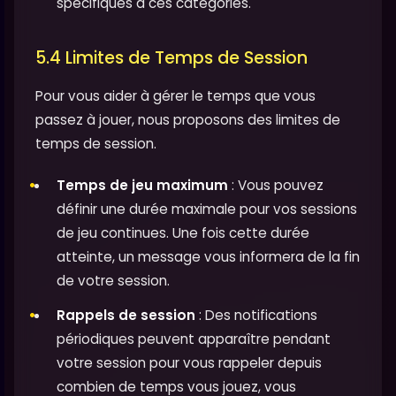
spécifiques à ces catégories.
5.4 Limites de Temps de Session
Pour vous aider à gérer le temps que vous
passez à jouer, nous proposons des limites de
temps de session.
Temps de jeu maximum
: Vous pouvez
définir une durée maximale pour vos sessions
de jeu continues. Une fois cette durée
atteinte, un message vous informera de la fin
de votre session.
Rappels de session
: Des notifications
périodiques peuvent apparaître pendant
votre session pour vous rappeler depuis
combien de temps vous jouez, vous