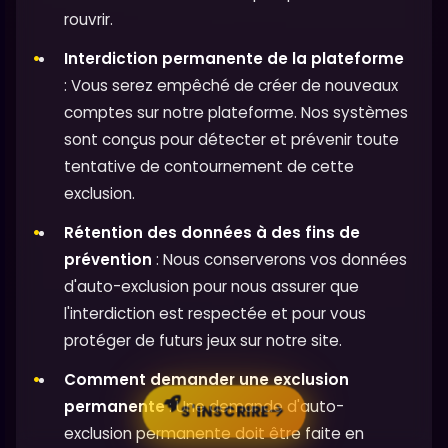
rouvrir.
Interdiction permanente de la plateforme
: Vous serez empêché de créer de nouveaux
comptes sur notre plateforme. Nos systèmes
sont conçus pour détecter et prévenir toute
tentative de contournement de cette
exclusion.
Rétention des données à des fins de
prévention
: Nous conserverons vos données
d'auto-exclusion pour nous assurer que
l'interdiction est respectée et pour vous
protéger de futurs jeux sur notre site.
Comment demander une exclusion
permanente
: Une demande d'auto-
S'INSCRIRE
exclusion permanente doit être faite en