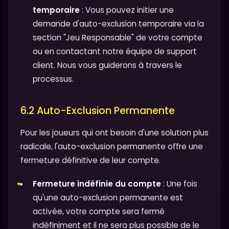
temporaire
: Vous pouvez initier une
demande d'auto-exclusion temporaire via la
section "Jeu Responsable" de votre compte
ou en contactant notre équipe de support
client. Nous vous guiderons à travers le
processus.
6.2 Auto-Exclusion Permanente
Pour les joueurs qui ont besoin d'une solution plus
radicale, l'auto-exclusion permanente offre une
fermeture définitive de leur compte.
Fermeture indéfinie du compte
: Une fois
qu'une auto-exclusion permanente est
activée, votre compte sera fermé
indéfiniment et il ne sera plus possible de le