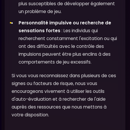
plus susceptibles de développer également
un problème de jeu.
Personnalité impulsive ou recherche de
sensations fortes
: Les individus qui
recherchent constamment l'excitation ou qui
ont des difficultés avec le contrôle des
impulsions peuvent être plus enclins à des
comportements de jeu excessifs.
Si vous vous reconnaissez dans plusieurs de ces
signes ou facteurs de risque, nous vous
encourageons vivement à utiliser les outils
d'auto-évaluation et à rechercher de l'aide
auprès des ressources que nous mettons à
votre disposition.