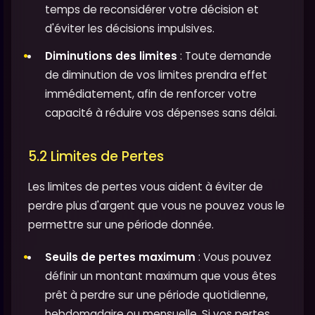
temps de reconsidérer votre décision et
d'éviter les décisions impulsives.
Diminutions des limites
: Toute demande
de diminution de vos limites prendra effet
immédiatement, afin de renforcer votre
capacité à réduire vos dépenses sans délai.
5.2 Limites de Pertes
Les limites de pertes vous aident à éviter de
perdre plus d'argent que vous ne pouvez vous le
permettre sur une période donnée.
Seuils de pertes maximum
: Vous pouvez
définir un montant maximum que vous êtes
prêt à perdre sur une période quotidienne,
hebdomadaire ou mensuelle. Si vos pertes