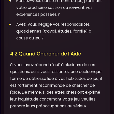
Pensez-vous constamment au jeu, planifiant
votre prochaine session ou revivant vos
expériences passées ?
Avez-vous négligé vos responsabilités
quotidiennes (travail, études, famille) à
cause du jeu ?
4.2 Quand Chercher de l'Aide
Si vous avez répondu "oui" à plusieurs de ces
questions, ou si vous ressentez une quelconque
forme de détresse liée à vos habitudes de jeu, il
est fortement recommandé de chercher de
l'aide. De même, si des êtres chers ont exprimé
leur inquiétude concernant votre jeu, veuillez
prendre leurs préoccupations au sérieux.