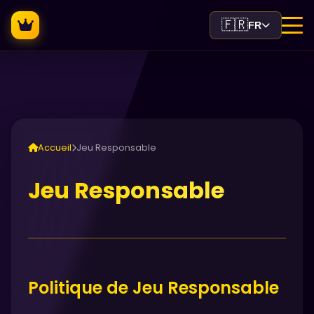
🇫🇷
FR
Accueil
Jeu Responsable
Jeu Responsable
Politique de Jeu Responsable