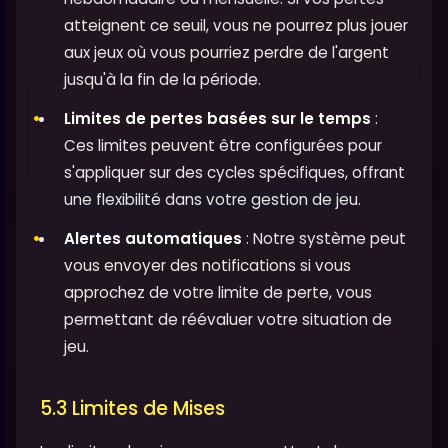
atteignent ce seuil, vous ne pourrez plus jouer
aux jeux où vous pourriez perdre de l'argent
jusqu'à la fin de la période.
Limites de pertes basées sur le temps
:
Ces limites peuvent être configurées pour
s'appliquer sur des cycles spécifiques, offrant
une flexibilité dans votre gestion de jeu.
Alertes automatiques
: Notre système peut
vous envoyer des notifications si vous
approchez de votre limite de perte, vous
permettant de réévaluer votre situation de
jeu.
5.3 Limites de Mises