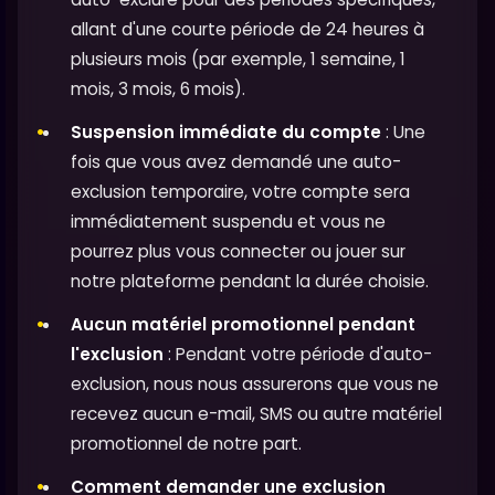
allant d'une courte période de 24 heures à
plusieurs mois (par exemple, 1 semaine, 1
mois, 3 mois, 6 mois).
Suspension immédiate du compte
: Une
fois que vous avez demandé une auto-
exclusion temporaire, votre compte sera
immédiatement suspendu et vous ne
pourrez plus vous connecter ou jouer sur
notre plateforme pendant la durée choisie.
Aucun matériel promotionnel pendant
l'exclusion
: Pendant votre période d'auto-
exclusion, nous nous assurerons que vous ne
recevez aucun e-mail, SMS ou autre matériel
promotionnel de notre part.
Comment demander une exclusion