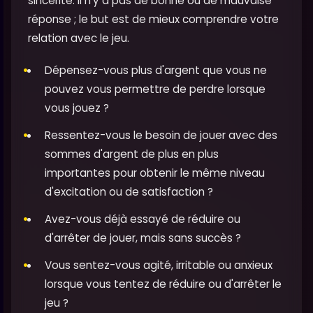
sincérité. Il n'y a pas de bonne ou de mauvaise
réponse ; le but est de mieux comprendre votre
relation avec le jeu.
Dépensez-vous plus d'argent que vous ne
pouvez vous permettre de perdre lorsque
vous jouez ?
Ressentez-vous le besoin de jouer avec des
sommes d'argent de plus en plus
importantes pour obtenir le même niveau
d'excitation ou de satisfaction ?
Avez-vous déjà essayé de réduire ou
d'arrêter de jouer, mais sans succès ?
Vous sentez-vous agité, irritable ou anxieux
lorsque vous tentez de réduire ou d'arrêter le
jeu ?