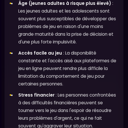
Âge (jeunes adultes à risque plus élevé)
:
Les jeunes adultes et les adolescents sont
souvent plus susceptibles de développer des
problèmes de jeu en raison d'une moins
grande maturité dans la prise de décision et
d'une plus forte impulsivité.
Accès facile au jeu
: La disponibilité
constante et l'accès aisé aux plateformes de
jeu en ligne peuvent rendre plus difficile la
limitation du comportement de jeu pour
certaines personnes.
Stress financier
: Les personnes confrontées
à des difficultés financières peuvent se
tourner vers le jeu dans l'espoir de résoudre
leurs problèmes d'argent, ce qui ne fait
souvent qu'aggraver leur situation.