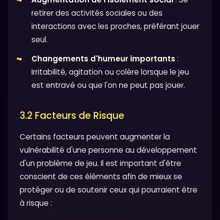
retirer des activités sociales ou des
interactions avec les proches, préférant jouer
seul.
Changements d'humeur importants
:
Irritabilité, agitation ou colère lorsque le jeu
est entravé ou que l'on ne peut pas jouer.
3.2 Facteurs de Risque
Certains facteurs peuvent augmenter la
vulnérabilité d'une personne au développement
d'un problème de jeu. Il est important d'être
conscient de ces éléments afin de mieux se
protéger ou de soutenir ceux qui pourraient être
à risque :