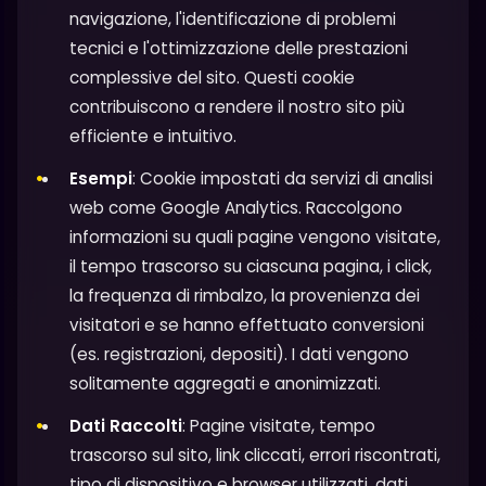
navigazione, l'identificazione di problemi
tecnici e l'ottimizzazione delle prestazioni
complessive del sito. Questi cookie
contribuiscono a rendere il nostro sito più
efficiente e intuitivo.
Esempi
: Cookie impostati da servizi di analisi
web come Google Analytics. Raccolgono
informazioni su quali pagine vengono visitate,
il tempo trascorso su ciascuna pagina, i click,
la frequenza di rimbalzo, la provenienza dei
visitatori e se hanno effettuato conversioni
(es. registrazioni, depositi). I dati vengono
solitamente aggregati e anonimizzati.
Dati Raccolti
: Pagine visitate, tempo
trascorso sul sito, link cliccati, errori riscontrati,
tipo di dispositivo e browser utilizzati, dati