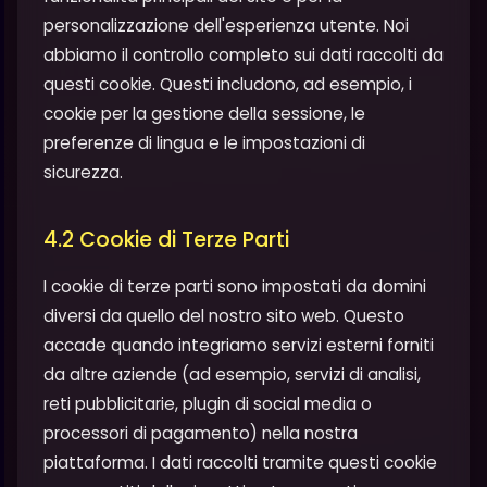
personalizzazione dell'esperienza utente. Noi
abbiamo il controllo completo sui dati raccolti da
questi cookie. Questi includono, ad esempio, i
cookie per la gestione della sessione, le
preferenze di lingua e le impostazioni di
sicurezza.
4.2 Cookie di Terze Parti
I cookie di terze parti sono impostati da domini
diversi da quello del nostro sito web. Questo
accade quando integriamo servizi esterni forniti
da altre aziende (ad esempio, servizi di analisi,
reti pubblicitarie, plugin di social media o
processori di pagamento) nella nostra
piattaforma. I dati raccolti tramite questi cookie