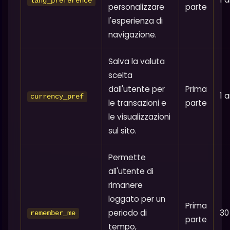
lang_preference
personalizzare
parte
l'esperienza di
navigazione.
Salva la valuta
scelta
dall'utente per
Prima
1 
currency_pref
le transazioni e
parte
le visualizzazioni
sul sito.
Permette
all'utente di
rimanere
loggato per un
Prima
periodo di
30
remember_me
parte
tempo,