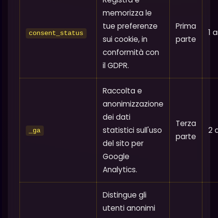
memorizza le
tue preferenze
Prima
1 
consent_status
sui cookie, in
parte
conformità con
il GDPR.
Raccolta e
anonimizzazione
dei dati
Terza
statistici sull'uso
2 
_ga
parte
del sito per
Google
Analytics.
Distingue gli
utenti anonimi