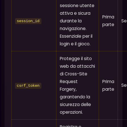
sessione utente
attiva e sicura
Prima
durante la
Se
session_id
parte
navigazione.
Essenziale per il
login e il gioco.
Protegge il sito
web da attacchi
di Cross-Site
Request
Prima
Se
csrf_token
Forgery,
parte
garantendo la
sicurezza delle
operazioni.
Registra e