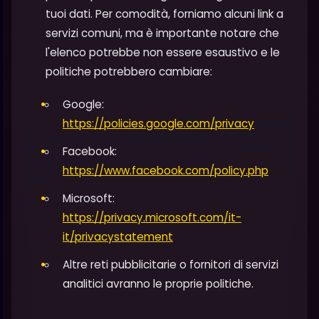
tuoi dati. Per comodità, forniamo alcuni link a
servizi comuni, ma è importante notare che
l'elenco potrebbe non essere esaustivo e le
politiche potrebbero cambiare:
Google:
https://policies.google.com/privacy
Facebook:
https://www.facebook.com/policy.php
Microsoft:
https://privacy.microsoft.com/it-
it/privacystatement
Altre reti pubblicitarie o fornitori di servizi
analitici avranno le proprie politiche.