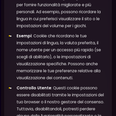
per fornire funzionalità migliorate e più
personali. Ad esempio, possono ricordare la
lingua in cui preferisci visualizzare il sito o le
impostazioni del volume per i giochi.
Esempi
: Cookie che ricordano le tue
impostazioni di lingua, la valuta preferita, il
nome utente per un accesso più rapido (se
scegli di abilitarlo), o le impostazioni di
visualizzazione specifiche. Possono anche
memorizzare le tue preferenze relative alla
visualizzazione dei contenuti.
Controllo Utente
: Questi cookie possono
essere disabilitati tramite le impostazioni del
tuo browser o il nostro gestore del consenso.
Tuttavia, disabilitandoli, potresti perdere
alcune delle funzionalità personalizzate e la