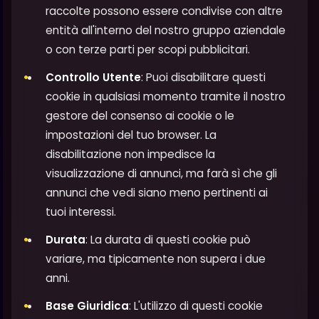
raccolte possono essere condivise con altre
entità all'interno del nostro gruppo aziendale
o con terze parti per scopi pubblicitari.
Controllo Utente
: Puoi disabilitare questi
cookie in qualsiasi momento tramite il nostro
gestore del consenso ai cookie o le
impostazioni del tuo browser. La
disabilitazione non impedisce la
visualizzazione di annunci, ma farà sì che gli
annunci che vedi siano meno pertinenti ai
tuoi interessi.
Durata
: La durata di questi cookie può
variare, ma tipicamente non supera i due
anni.
Base Giuridica
: L'utilizzo di questi cookie