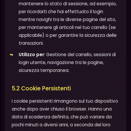
mantenere lo stato di sessione, ad esempio,
per ricordarti che hai effettuato il login
mentre navighi tra le diverse pagine del sito,
per mantenere gli articoli nel tuo carrello (se
applicabile) o per garantire la sicurezza delle
transazioni.
Utilizzo per
: Gestione del carrello, sessioni di
login utente, navigazione tra le pagine,
sicurezza temporanea.
5.2 Cookie Persistenti
I cookie persistenti rimangono sul tuo dispositivo
anche dopo aver chiuso il browser. Hanno una
data di scadenza definita, che può variare da
pochi minuti a diversi anni, a seconda del loro