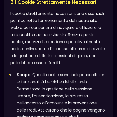
3.1 Cookie Strettamente Necessari
I cookie strettamente necessari sono essenziali
per il corretto funzionamento del nostro sito
web e per consentirti di navigare e utilizzare le
funzionalità che hai richiesto. Senza questi
cookie, i servizi che rendono operativo il nostro
casinò online, come l'accesso alle aree riservate
o la gestione delle tue sessioni di gioco, non
potrebbero essere forniti.
Scopo
: Questi cookie sono indispensabili per
le funzionalità tecniche del sito web.
Permettono la gestione della sessione
utente, l'autenticazione, la sicurezza
dell'accesso all'account e la prevenzione
delle frodi. Assicurano che le pagine vengano