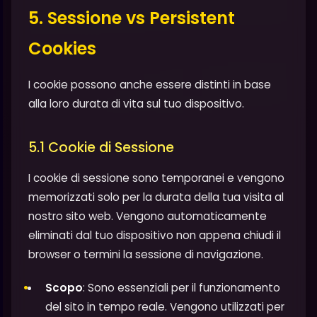
5. Sessione vs Persistent
Cookies
I cookie possono anche essere distinti in base
alla loro durata di vita sul tuo dispositivo.
5.1 Cookie di Sessione
I cookie di sessione sono temporanei e vengono
memorizzati solo per la durata della tua visita al
nostro sito web. Vengono automaticamente
eliminati dal tuo dispositivo non appena chiudi il
browser o termini la sessione di navigazione.
Scopo
: Sono essenziali per il funzionamento
del sito in tempo reale. Vengono utilizzati per