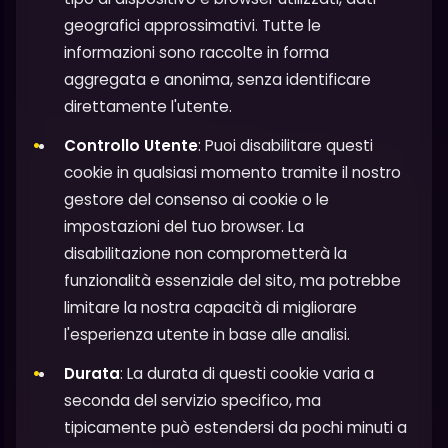
geografici approssimativi. Tutte le
informazioni sono raccolte in forma
aggregata e anonima, senza identificare
direttamente l'utente.
Controllo Utente
: Puoi disabilitare questi
cookie in qualsiasi momento tramite il nostro
gestore del consenso ai cookie o le
impostazioni del tuo browser. La
disabilitazione non comprometterà la
funzionalità essenziale del sito, ma potrebbe
limitare la nostra capacità di migliorare
l'esperienza utente in base alle analisi.
Durata
: La durata di questi cookie varia a
seconda del servizio specifico, ma
tipicamente può estendersi da pochi minuti a