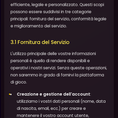
efficiente, legale e personalizzato. Questi scopi
possono essere suddivisi in tre categorie
principali: fornitura del servizio, conformità legale
e miglioramento del servizio.
3.1 Fornitura del Servizio
L'utilizzo principale delle vostre informazioni
personali è quello di rendere disponibili e
operativi i nostri servizi. Senza queste operazioni,
non saremmo in grado di fornirvi la piattaforma
di gioco.
Creazione e gestione dell'account
:
utilizziamo i vostri dati personali (nome, data
di nascita, email, ecc.) per creare e
mantenere il vostro account utente,