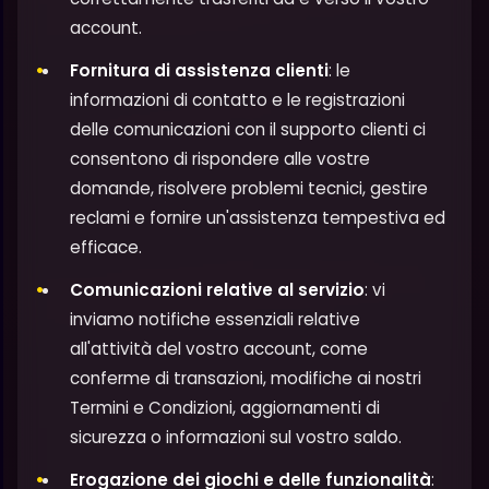
account.
Fornitura di assistenza clienti
: le
informazioni di contatto e le registrazioni
delle comunicazioni con il supporto clienti ci
consentono di rispondere alle vostre
domande, risolvere problemi tecnici, gestire
reclami e fornire un'assistenza tempestiva ed
efficace.
Comunicazioni relative al servizio
: vi
inviamo notifiche essenziali relative
all'attività del vostro account, come
conferme di transazioni, modifiche ai nostri
Termini e Condizioni, aggiornamenti di
sicurezza o informazioni sul vostro saldo.
Erogazione dei giochi e delle funzionalità
: