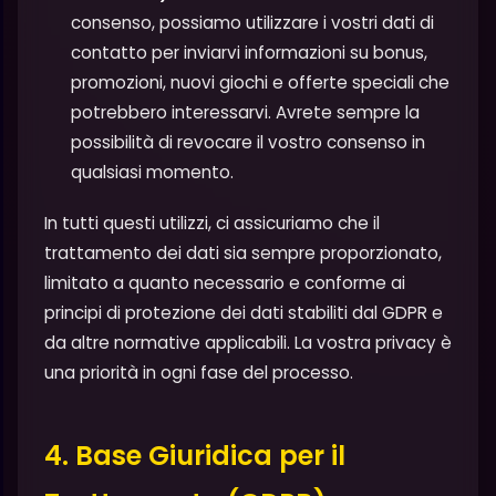
consenso, possiamo utilizzare i vostri dati di
contatto per inviarvi informazioni su bonus,
promozioni, nuovi giochi e offerte speciali che
potrebbero interessarvi. Avrete sempre la
possibilità di revocare il vostro consenso in
qualsiasi momento.
In tutti questi utilizzi, ci assicuriamo che il
trattamento dei dati sia sempre proporzionato,
limitato a quanto necessario e conforme ai
principi di protezione dei dati stabiliti dal GDPR e
da altre normative applicabili. La vostra privacy è
una priorità in ogni fase del processo.
4. Base Giuridica per il