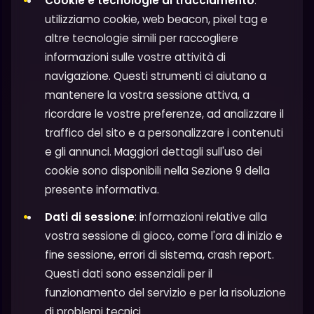
Cookie e tecnologie di tracciamento
:
utilizziamo cookie, web beacon, pixel tag e
altre tecnologie simili per raccogliere
informazioni sulle vostre attività di
navigazione. Questi strumenti ci aiutano a
mantenere la vostra sessione attiva, a
ricordare le vostre preferenze, ad analizzare il
traffico del sito e a personalizzare i contenuti
e gli annunci. Maggiori dettagli sull'uso dei
cookie sono disponibili nella Sezione 9 della
presente informativa.
Dati di sessione
: informazioni relative alla
vostra sessione di gioco, come l'ora di inizio e
fine sessione, errori di sistema, crash report.
Questi dati sono essenziali per il
funzionamento del servizio e per la risoluzione
di problemi tecnici.