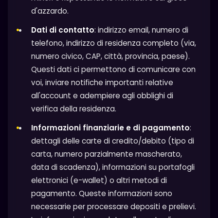
d'azzardo.
Dati di contatto
: indirizzo email, numero di
telefono, indirizzo di residenza completo (via,
numero civico, CAP, città, provincia, paese).
Questi dati ci permettono di comunicare con
voi, inviare notifiche importanti relative
all'account e adempiere agli obblighi di
verifica della residenza.
Informazioni finanziarie e di pagamento
:
dettagli delle carte di credito/debito (tipo di
carta, numero parzialmente mascherato,
data di scadenza), informazioni su portafogli
elettronici (e-wallet) o altri metodi di
pagamento. Queste informazioni sono
necessarie per processare depositi e prelievi.