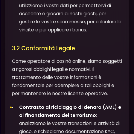
utilizziamo i vostri dati per permettervi di
accedere e giocare ai nostri giochi, per
gestire le vostre scommesse, per calcolare le
vincite e per applicare i bonus.
3.2 Conformità Legale
Come operatore di casinò online, siamo soggetti
a rigorosi obblighi legali e normativi. Il
trattamento delle vostre informazioni è
fondamentale per adempiere a tali obblighi e
per mantenere le nostre licenze operative.
Contrasto al riciclaggio di denaro (AML) e
al finanziamento del terrorismo
:
analizziamo le vostre transazioni e attività di
gioco, e richiediamo documentazione KYC,