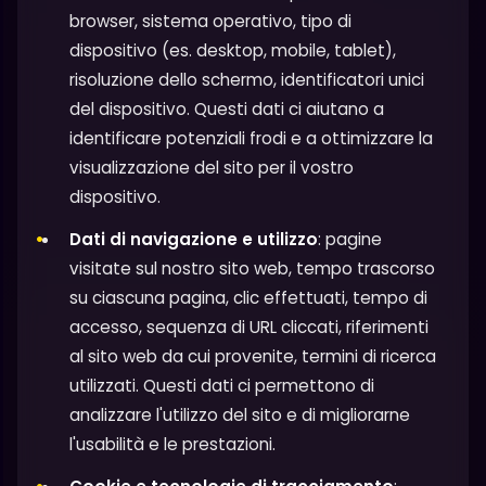
browser, sistema operativo, tipo di
dispositivo (es. desktop, mobile, tablet),
risoluzione dello schermo, identificatori unici
del dispositivo. Questi dati ci aiutano a
identificare potenziali frodi e a ottimizzare la
visualizzazione del sito per il vostro
dispositivo.
Dati di navigazione e utilizzo
: pagine
visitate sul nostro sito web, tempo trascorso
su ciascuna pagina, clic effettuati, tempo di
accesso, sequenza di URL cliccati, riferimenti
al sito web da cui provenite, termini di ricerca
utilizzati. Questi dati ci permettono di
analizzare l'utilizzo del sito e di migliorarne
l'usabilità e le prestazioni.