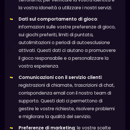
la vostra idoneità a utilizzare i nostri servizi.
Dati sul comportamento di gioco
:
informazioni sulle vostre preferenze di gioco,
sui giochi preferiti, limiti di puntata,
autolimitazioni o periodi di autoesclusione
attivati. Questi dati ci aiutano a promuovere
il gioco responsabile e a personalizzare la
vostra esperienza.
Comunicazioni con il servizio clienti
:
registrazioni di chiamate, trascrizioni di chat,
corrispondenza email con il nostro team di
supporto. Questi dati ci permettono di
gestire le vostre richieste, risolvere problemi
e migliorare la qualità del servizio.
Preferenze di marketing
: le vostre scelte