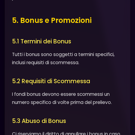
5. Bonus e Promozioni
5.1 Termini dei Bonus
Tutti i bonus sono soggetti a termini specifici,
inclusi requisiti di scommessa.
5.2 Requisiti di Scommessa
I fondi bonus devono essere scommessi un
numero specifico di volte prima del prelievo.
5.3 Abuso di Bonus
Ci riserviamo il diritto di annullare i bonus in caso