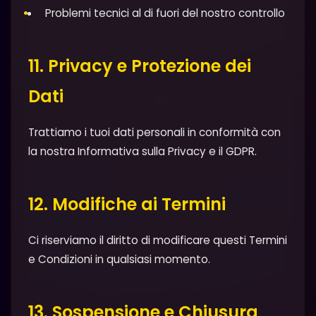
Problemi tecnici al di fuori del nostro controllo
11. Privacy e Protezione dei
Dati
Trattiamo i tuoi dati personali in conformità con
la nostra Informativa sulla Privacy e il GDPR.
12. Modifiche ai Termini
Ci riserviamo il diritto di modificare questi Termini
e Condizioni in qualsiasi momento.
13. Sospensione e Chiusura