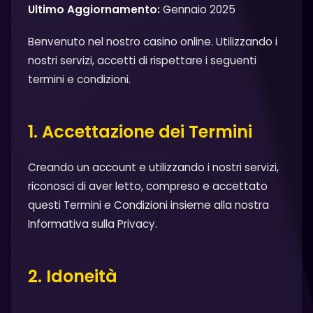
Ultimo Aggiornamento:
Gennaio 2025
Benvenuto nel nostro casino online. Utilizzando i
nostri servizi, accetti di rispettare i seguenti
termini e condizioni.
1. Accettazione dei Termini
Creando un account e utilizzando i nostri servizi,
riconosci di aver letto, compreso e accettato
questi Termini e Condizioni insieme alla nostra
Informativa sulla Privacy.
2. Idoneità