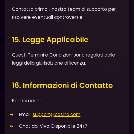
Contatta prima il nostro team di supporto per
risolvere eventuali controversie.
15. Legge Applicabile
Questi Termini e Condizioni sono regolati dalle
leggi della giurisdizione di licenza.
16. Informazioni di Contatto
Per domande:
Email:
support@casino.com
Chat dal Vivo: Disponibile 24/7