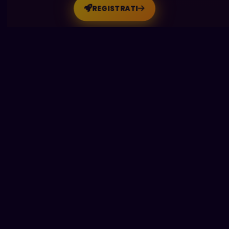
REGISTRATI
La nostra piattaforma: divertimento sicuro, grandi
vincite e supporto clienti eccellente.