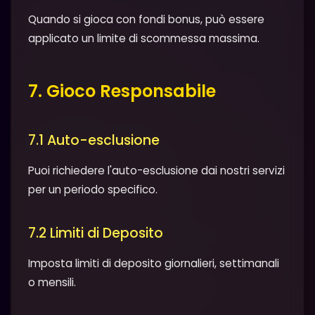
Quando si gioca con fondi bonus, può essere
applicato un limite di scommessa massima.
7. Gioco Responsabile
7.1 Auto-esclusione
Puoi richiedere l'auto-esclusione dai nostri servizi
per un periodo specifico.
7.2 Limiti di Deposito
Imposta limiti di deposito giornalieri, settimanali
o mensili.