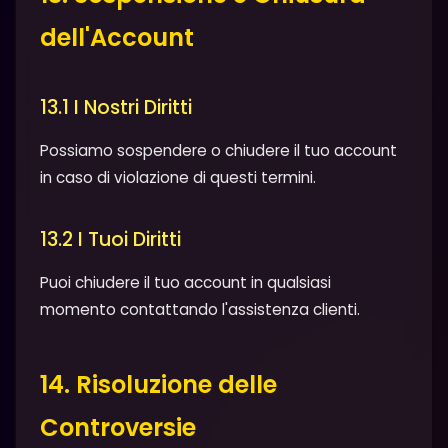
dell'Account
13.1 I Nostri Diritti
Possiamo sospendere o chiudere il tuo account
in caso di violazione di questi termini.
13.2 I Tuoi Diritti
Puoi chiudere il tuo account in qualsiasi
momento contattando l'assistenza clienti.
14. Risoluzione delle
Controversie