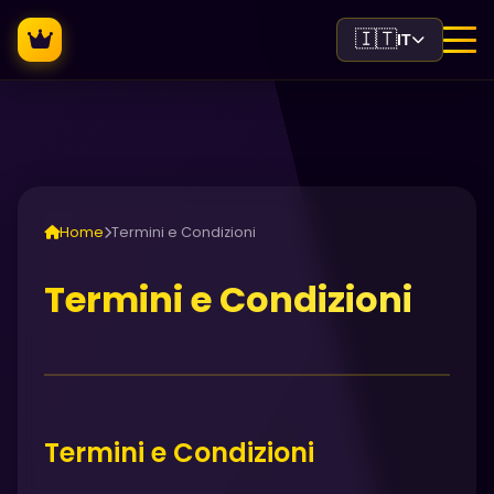
🇮🇹
IT
Home
Termini e Condizioni
Termini e Condizioni
Termini e Condizioni