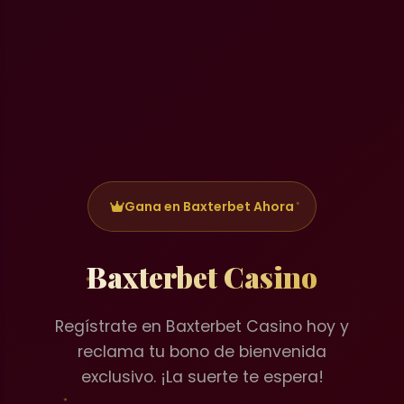
Gana en Baxterbet Ahora
Baxterbet Casino
Regístrate en Baxterbet Casino hoy y
reclama tu bono de bienvenida
exclusivo. ¡La suerte te espera!