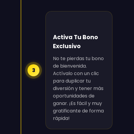
Activa Tu Bono
Exclusivo
No te pierdas tu bono
de bienvenida.
3
Actívalo con un clic
para duplicar tu
diversión y tener más
oportunidades de
ganar. ¡Es fácil y muy
gratificante de forma
rápida!