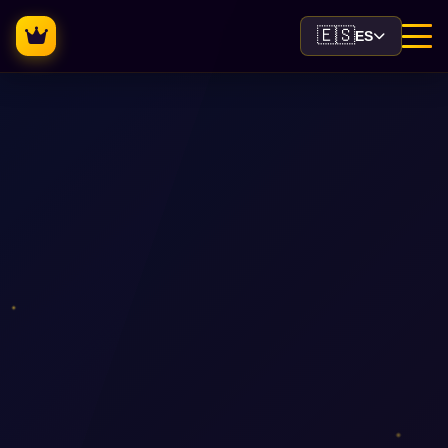
🇪🇸
ES