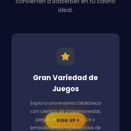
convierten a Baxterbet en tu casino
ideal.
Gran Variedad de
Juegos
Explora una extensa biblioteca
con cientos de tragamonedas,
juegos de mesa clásicos y
SIGN UP
emocionantes experiencias de