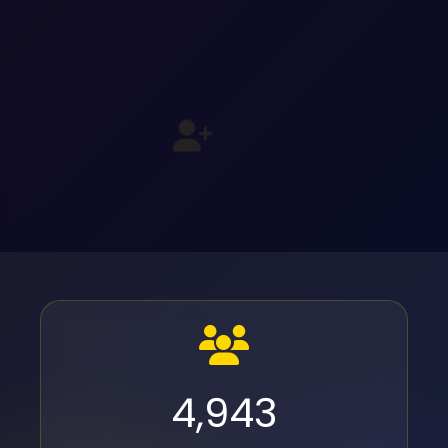
5,203