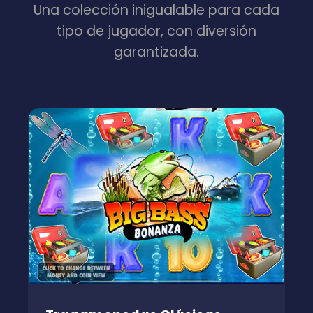
Una colección inigualable para cada
tipo de jugador, con diversión
garantizada.