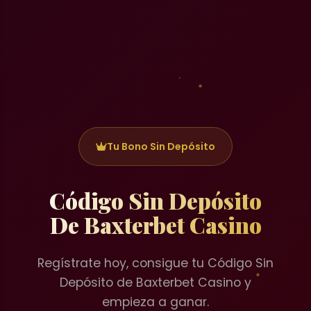
Tu Bono Sin Depósito
Código Sin Depósito
De Baxterbet Casino
Regístrate hoy, consigue tu Código Sin
Depósito de Baxterbet Casino y
empieza a ganar.