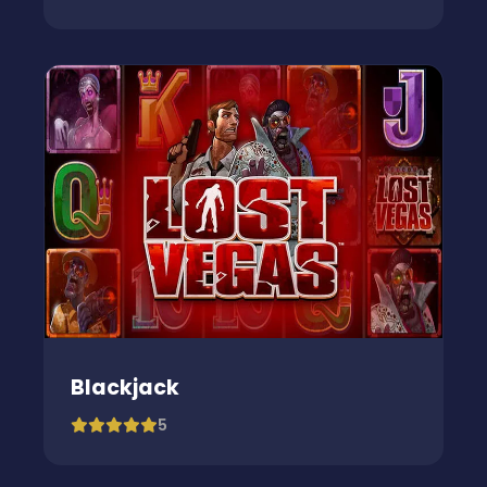
Blackjack
5