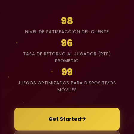
98
NIVEL DE SATISFACCIÓN DEL CLIENTE
96
TASA DE RETORNO AL JUGADOR (RTP)
PROMEDIO
99
JUEGOS OPTIMIZADOS PARA DISPOSITIVOS
MÓVILES
Get Started