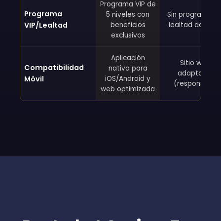
Programa VIP de
Programa
5 niveles con
Sin programa d
VIP/Lealtad
beneficios
lealtad definid
exclusivos
Aplicación
Sitio web
Compatibilidad
nativa para
adaptable
Móvil
iOS/Android y
(responsive)
web optimizada