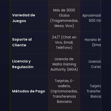
Más de 3000
Variedad de
títulos
Aproximadamen
Juegos
(Tragamonedas,
500 títulos
Mesa, Vivo)
24/7 (Chat en
Soporte al
Horario limitad
Vivo, Email,
Cliente
(Email)
Teléfono)
Licencia de
Licencia y
Licencia de
Malta Gaming
Regulación
Curazao
Authority (MGA)
Tarjetas, E-
wallets,
Tarjetas y
Métodos de Pago
Criptomonedas,
Transferencia
Transferencia
Bancaria
Bancaria