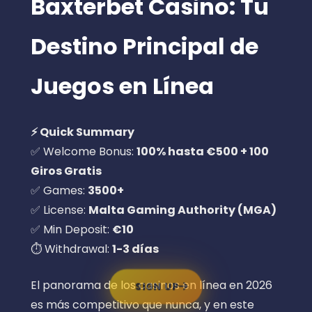
Baxterbet Casino: Tu
Destino Principal de
Juegos en Línea
⚡ Quick Summary
✅ Welcome Bonus:
100% hasta €500 + 100
Giros Gratis
✅ Games:
3500+
✅ License:
Malta Gaming Authority (MGA)
✅ Min Deposit:
€10
⏱ Withdrawal:
1-3 días
El panorama de los casinos en línea en 2026
SIGN UP
es más competitivo que nunca, y en este